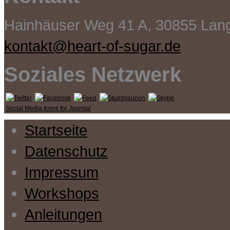
Hainhäuser Weg 41 A, 30855 La
kontakt@heart-of-sugar.de
Soziales Netzwerk
Social Media Icons for Joomla!
Startseite
Datenschutz
Impressum
Workshops
Anleitungen