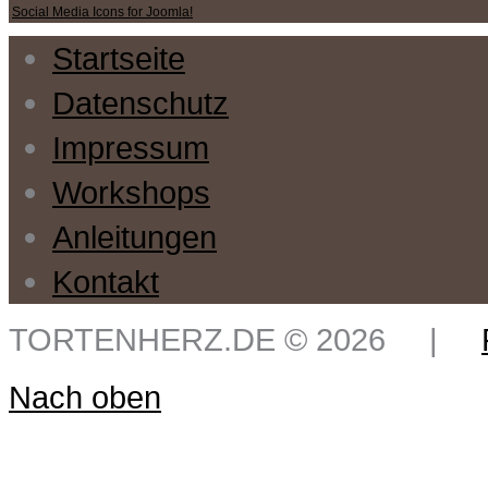
Social Media Icons for Joomla!
Startseite
Datenschutz
Impressum
Workshops
Anleitungen
Kontakt
TORTENHERZ.DE
©
2026
|
Nach oben