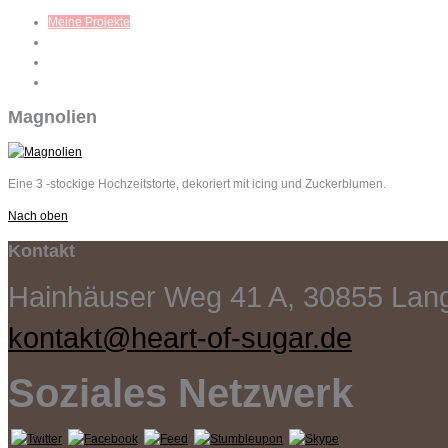
Meine Projekte
Workshops
Mein Blog
Kontakt
Magnolien
Eine 3 -stockige Hochzeitstorte, dekoriert mit icing und Zuckerblumen.
Nach oben
Kontakt
Hainhäuser Weg 41 A, 30855 La
kontakt@heart-of-sugar.de
Soziales Netzwerk